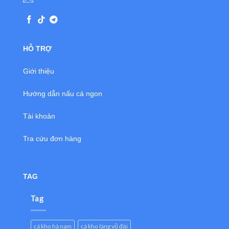
HỖ TRỢ
Giới thiệu
Hướng dẫn nấu cá ngon
Tài khoản
Tra cứu đơn hàng
TAG
Tag
cá kho hà nam
cá kho làng vũ đại