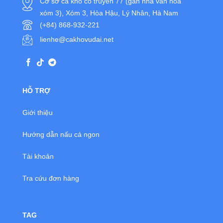
Cở sở cá kho cổ truyền 77 (gần nhà văn hoá
xóm 3), Xóm 3, Hòa Hậu, Lý Nhân, Hà Nam
(+84) 868-932-221
lienhe@cakhovudai.net
HỖ TRỢ
Giới thiệu
Hướng dẫn nấu cá ngon
Tài khoản
Tra cứu đơn hàng
TAG