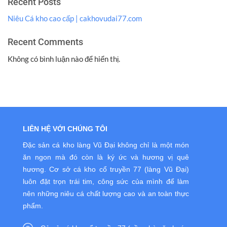
Recent Posts
Niêu Cá kho cao cấp | cakhovudai77.com
Recent Comments
Không có bình luận nào để hiển thị.
LIÊN HỆ VỚI CHÚNG TÔI
Đặc sản cá kho làng Vũ Đại không chỉ là một món
ăn ngon mà đó còn là ký ức và hương vị quê
hương. Cơ sở cá kho cổ truyền 77 (làng Vũ Đại)
luôn đặt trọn trái tim, công sức của mình để làm
nên những niêu cá chất lượng cao và an toàn thực
phẩm.