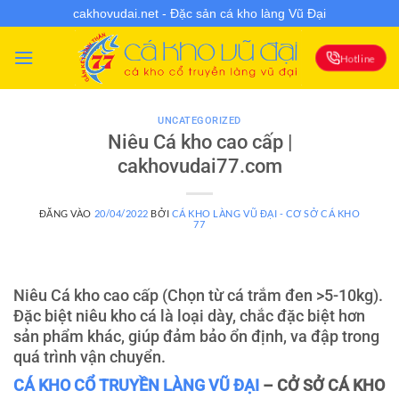
Bỏ
cakhovudai.net - Đặc sản cá kho làng Vũ Đại
qua
nội
Hotline
dung
UNCATEGORIZED
Niêu Cá kho cao cấp |
cakhovudai77.com
ĐĂNG VÀO
20/04/2022
BỞI
CÁ KHO LÀNG VŨ ĐẠI - CƠ SỞ CÁ KHO
77
Niêu Cá kho cao cấp (Chọn từ cá trắm đen >5-10kg).
Đặc biệt niêu kho cá là loại dày, chắc đặc biệt hơn
sản phẩm khác, giúp đảm bảo ổn định, va đập trong
quá trình vận chuyển.
CÁ KHO CỔ TRUYỀN LÀNG VŨ ĐẠI
– CỞ SỞ CÁ KHO