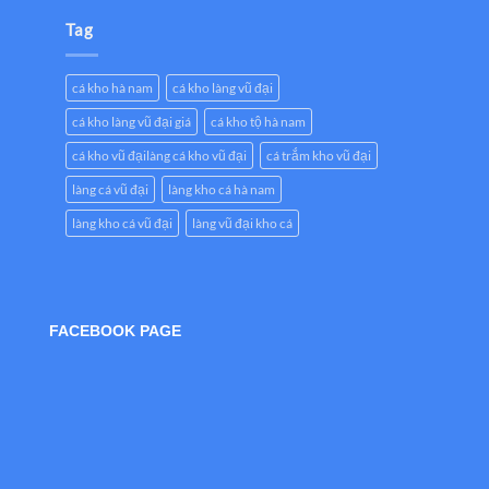
Tag
cá kho hà nam
cá kho làng vũ đại
cá kho làng vũ đại giá
cá kho tộ hà nam
cá kho vũ đạilàng cá kho vũ đại
cá trắm kho vũ đại
làng cá vũ đại
làng kho cá hà nam
làng kho cá vũ đại
làng vũ đại kho cá
FACEBOOK PAGE